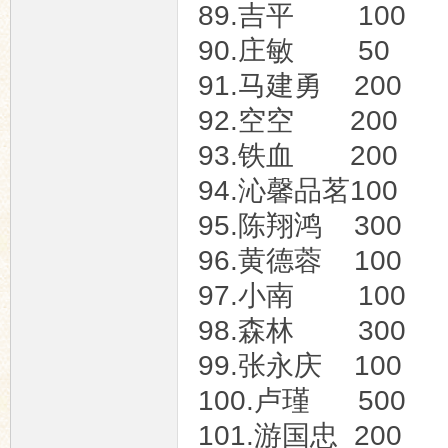
89.吉平 100
90.庄敏 50
91.马建勇 200
92.空空 200
93.铁血 200
94.沁馨品茗100
95.陈翔鸿 300
96.黄德蓉 100
97.小南 100
98.森林 300
99.张永庆 100
100.卢瑾 500
101.游国忠 200