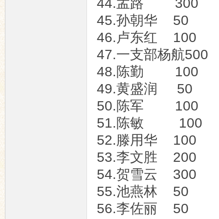
44.孟路 300
45.孙朝华 50
46.卢东红 100
47.一支部杨航500
48.陈勤 100
49.黄盛润 50
50.陈军 100
51.陈敏 100
52.滕用华 100
53.李文胜 200
54.贺雪云 300
55.池燕林 50
56.李佐丽 50