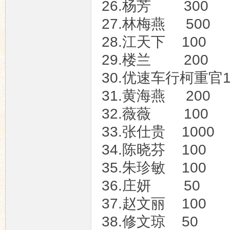
26.杨芳 300
27.林梅燕 500
28.江天下 100
29.楼兰 200
30.优速车行柯重官1
31.黄海燕 200
32.薇薇 100
33.张仕贵 1000
34.陈晓芬 100
35.朱珍敏 100
36.庄妍 50
37.赵文丽 100
38.修文琼 50