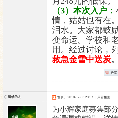
月248元的低保。
（3）本次入户：
情，姑姑也有在
泪水。大家都鼓
变命运。学校和
用。经过讨论，
救急金雪中送炭
分享
驿动的人
发表于
2018-12-03 23:37
|
只看楼主
为小辉家庭募集部