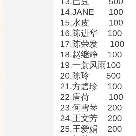
13.巴豆 500
14.JANE 100
15.水皮 100
16.陈进华 100
17.陈荣发 100
18.赵继静 100
19.一蓑风雨100
20.陈玲 500
21.方碧珍 100
22.唐荷 100
23.何雪琴 200
24.王文芳 200
25.王爱娟 200