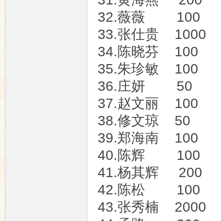
32.薇薇 100
33.张仕贵 1000
34.陈晓芬 100
35.朱珍敏 100
36.庄妍 50
37.赵文丽 100
38.修文琼 50
39.郑海南 100
40.陈辉 100
41.杨其辉 200
42.陈松 100
43.张秀楠 2000