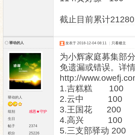
截止目前累计2128
驿动的人
发表于
2018-12-04 08:11
|
只看楼主
为小辉家庭募集部
免遗漏或错误。详
http://www.owefj.c
1.吉糕糕 100
2.云中 100
驿动的人
3.王国花 200
组别
感恩★守护
4.高兴 100
生日
帖子
2374
5.三支部驿动 200
积分
25226