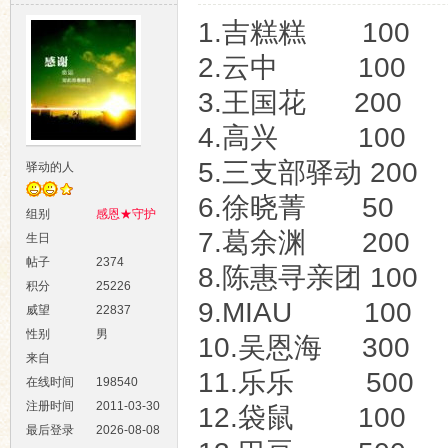
1.吉糕糕 100
2.云中 100
3.王国花 200
4.高兴 100
5.三支部驿动 200
驿动的人
6.徐晓菁 50
组别
感恩★守护
7.葛余渊 200
生日
帖子
2374
8.陈惠寻亲团 100
积分
25226
9.MIAU 100
威望
22837
性别
男
10.吴恩海 300
来自
11.乐乐 500
在线时间
198540
注册时间
2011-03-30
12.袋鼠 100
最后登录
2026-08-08