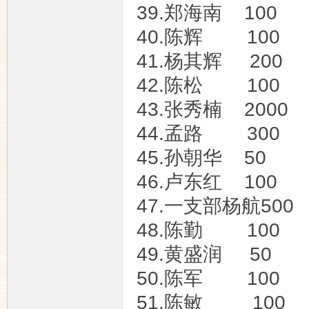
39.郑海南 100
40.陈辉 100
41.杨其辉 200
42.陈松 100
43.张秀楠 2000
44.孟路 300
45.孙朝华 50
46.卢东红 100
47.一支部杨航500
48.陈勤 100
49.黄盛润 50
50.陈军 100
51.陈敏 100