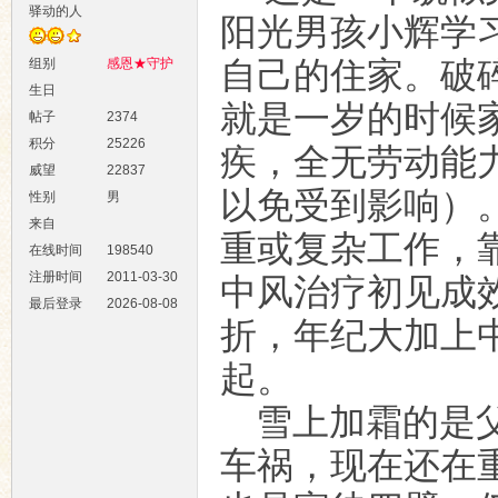
驿动的人
阳光男孩小辉学
组别
感恩★守护
自己的住家。破
生日
就是一岁的时候
帖子
2374
积分
25226
疾，
全无劳动能
威望
22837
以免受到影响）
性别
男
来自
重或复杂工作，靠
在线时间
198540
注册时间
2011-03-30
中风治疗初见成
最后登录
2026-08-08
折，年纪大加上
起。
雪上加霜的是父
车祸，现在还在