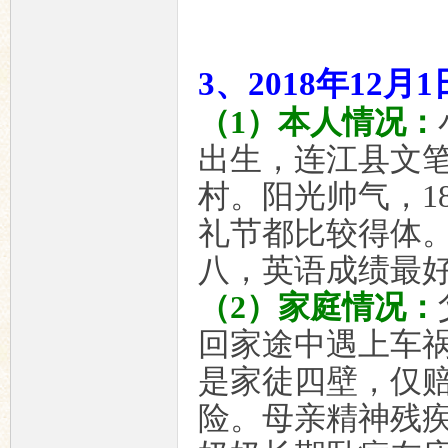
3
、2018年12
（1）本人情况：
出生，
连江县文
村。阳光帅气，1
礼节都比较得体
八，英语成绩最
（2）家庭情况：
回家途中
遇上车
是家徒四壁，仅
险。母亲精神残