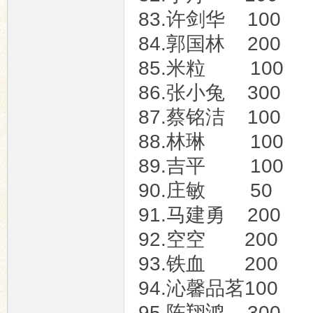
83.许剑华 100
84.郭国林 200
85.米粒 100
86.张小兔 300
87.蔡铭洁 100
88.林琳 100
89.吉平 100
90.庄敏 50
91.马建勇 200
92.空空 200
93.铁血 200
94.沁馨品茗100
95.陈翔鸿 300