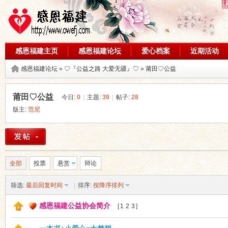
感恩福建主页
感恩福建论坛
爱心档案
近期活动
论坛搜索
感恩福建论坛
»
♡『公益之路 大爱无疆』♡
»
莆田♡公益
莆田♡公益
今日:
0
|
主题:
39
|
帖子:
28
版主:
范尼
全部
投票
悬赏
辩论
筛选:
最后回复时间
|
排序:
按降序排列
感恩福建公益协会简介
[
1
2
3
]